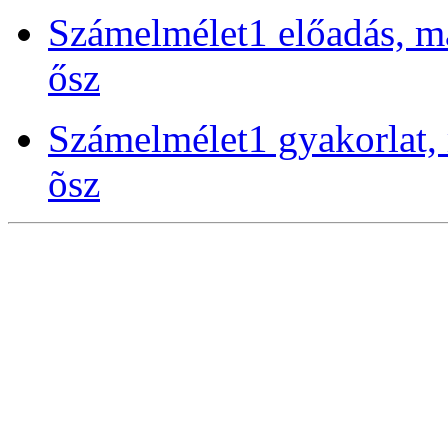
Számelmélet1 előadás, m
ősz
Számelmélet1 gyakorlat, 
õsz