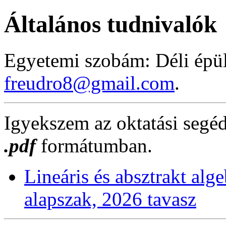
Általános tudnivalók
Egyetemi szobám: Déli épü
freudro8@gmail.com
.
Igyekszem az oktatási segéd
.pdf
formátumban.
Lineáris és absztrakt alg
alapszak, 2026 tavasz